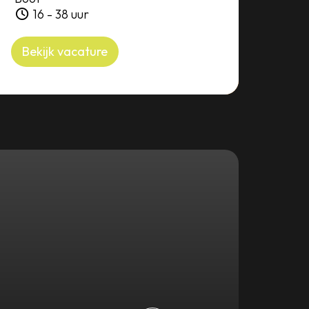
16 - 38 uur
Bek
Bekijk vacature