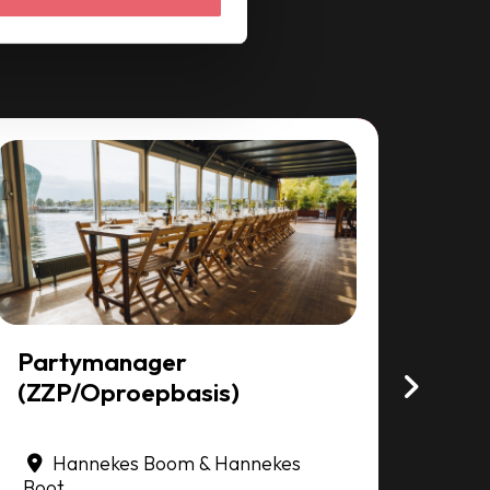
Partymanager
Med
(ZZP/Oproepbasis)
Bedi
Hannekes Boom & Hannekes
H
Boot
17