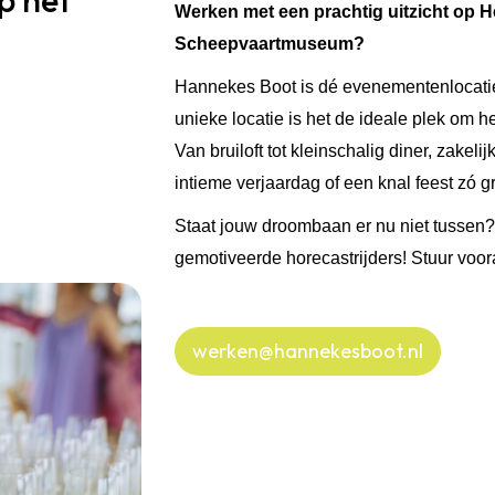
op het
Werken met een prachtig uitzicht op 
Scheepvaartmuseum?
Hannekes Boot is dé evenementenlocati
unieke locatie is het de ideale plek om he
Van bruiloft tot kleinschalig diner, zakel
intieme verjaardag of een knal feest zó gro
Staat jouw droombaan er nu niet tussen? 
gemotiveerde horecastrijders! Stuur voora
werken@hannekesboot.nl